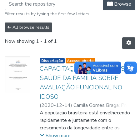
Browsing Dissertações by Author "C
Browse
Filter results by typing the first few letters
All browse results
Now showing
1 - 1 of 1
listelement.badge.dso-type
Dissertação
Acesso aberto
CAPACITAÇÃO DAS EQUIPES DE
SAÚDE DA FAMÍLIA SOBRE
AVALIAÇÃO FUNCIONAL NO
IDOSO
(
2020-12-14
)
Camila Gomes Braga
;
Prof.
Dr. Carlos Alexandre Felício Brito
A população brasileira está envelhecendo
;
Prof. Dr.
Carlos Alexandre Felício Brito
rapidamente e juntamente com o
;
Prof. Dr.
Arquimedes Pessoni
crescimento da longevidade entre os
;
Prof. Dr. Robson José
Domingues
idosos, levam ao surgimento de novas
Show more