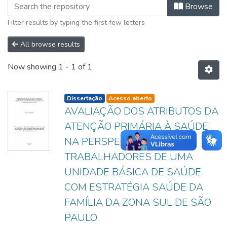
Browsing Dissertações by Author "A
Browse
Filter results by typing the first few letters
All browse results
Now showing
1 - 1 of 1
listelement.badge.dso-type
Dissertação
Acesso aberto
AVALIAÇÃO DOS ATRIBUTOS DA
ATENÇÃO PRIMÁRIA À SAÚDE
NA PERSPECTIVA DOS
TRABALHADORES DE UMA
UNIDADE BÁSICA DE SAÚDE
COM ESTRATÉGIA SAÚDE DA
FAMÍLIA DA ZONA SUL DE SÃO
PAULO