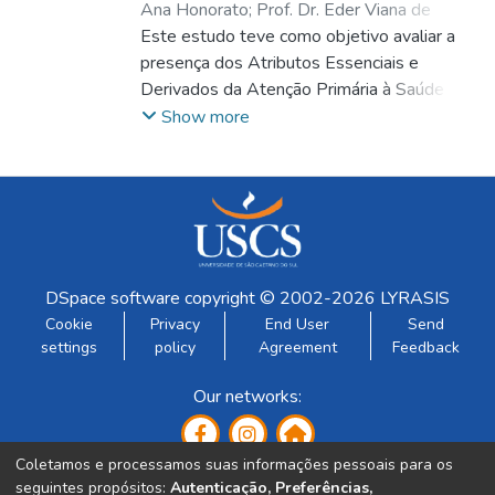
Ana Honorato
;
Prof. Dr. Eder Viana de
Souza
Este estudo teve como objetivo avaliar a
;
Prof. Dr. Eder Viana de Souza
;
Prof.ª
Dra. Sandra Regina Mota Ortiz
presença dos Atributos Essenciais e
;
Prof. Dr.
Lucio Omar Carmignani
Derivados da Atenção Primária à Saúde na
perspectiva dos trabalhadores da Unidade
Show more
Básica de Saúde com 08 equipes de
Estratégia Saúde da Família na Zona Sul de
São Paulo. Tratou-se de um estudo
descritivo, transversal de abordagem do
tipo quantitativa. Participaram deste
trabalho 90 trabalhadores que
DSpace software
copyright © 2002-2026
LYRASIS
responderam aos questionários com
Cookie
Privacy
End User
Send
variáveis sociodemográficas – idade, sexo,
settings
policy
Agreement
Feedback
escolaridade, função exercida e tempo no
serviço e as variáveis presentes no
Our networks:
Instrumento de Avaliação da Atenção
Primária, PCATool – Primary Care
Assessment Tool, versão profissionais que
Coletamos e processamos suas informações pessoais para os
verificou os escores médios dos Atributos
seguintes propósitos:
Autenticação, Preferências,